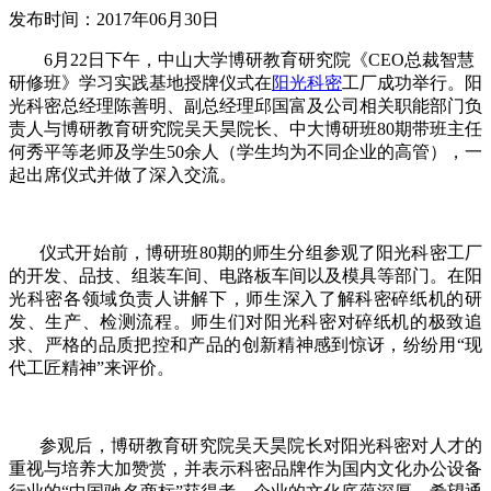
发布时间：
2017年06月30日
6月22日下午，中山大学博研教育研究院《CEO总裁智慧
研修班》学习实践基地授牌仪式在
阳光科密
工厂成功举行。阳
光科密总经理陈善明、副总经理邱国富及公司相关职能部门负
责人与博研教育研究院吴天昊院长、中大博研班80期带班主任
何秀平等老师及学生50余人（学生均为不同企业的高管），一
起出席仪式并做了深入交流。
仪式开始前，博研班80期的师生分组参观了阳光科密工厂
的开发、品技、组装车间、电路板车间以及模具等部门。在阳
光科密各领域负责人讲解下，师生深入了解科密碎纸机的研
发、生产、检测流程。师生们对阳光科密对碎纸机的极致追
求、严格的品质把控和产品的创新精神感到惊讶，纷纷用“现
代工匠精神”来评价。
参观后，博研教育研究院吴天昊院长对阳光科密对人才的
重视与培养大加赞赏，并表示科密品牌作为国内文化办公设备