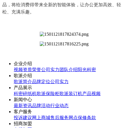
品，将给消费得带来全新的智能体验，让办公更加高效、轻
松、充满乐趣。
企业介绍
视频
资质荣誉
公司实力
团队介绍
阳光科密
歌派介绍
歌派简介
品牌定位
公司实力
产品展示
科密碎纸机
歌派保险柜
歌派装订机
产品视频
新闻中心
最新资讯
品牌活动
行业动态
客户服务
投诉建议
网上商城
售后服务网点
保修条款
招商加盟