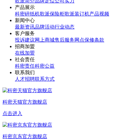
歌派简介
品牌定位
公司实力
产品展示
科密碎纸机
歌派保险柜
歌派装订机
产品视频
新闻中心
最新资讯
品牌活动
行业动态
客户服务
投诉建议
网上商城
售后服务网点
保修条款
招商加盟
在线加盟
社会责任
科密责任
科密公益
联系我们
人才招聘
联系方式
科密天猫官方旗舰店
点击进入
科密京东官方旗舰店