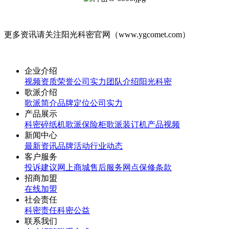
更多资讯请关注阳光科密官网（www.ygcomet.com）
企业介绍
视频
资质荣誉
公司实力
团队介绍
阳光科密
歌派介绍
歌派简介
品牌定位
公司实力
产品展示
科密碎纸机
歌派保险柜
歌派装订机
产品视频
新闻中心
最新资讯
品牌活动
行业动态
客户服务
投诉建议
网上商城
售后服务网点
保修条款
招商加盟
在线加盟
社会责任
科密责任
科密公益
联系我们