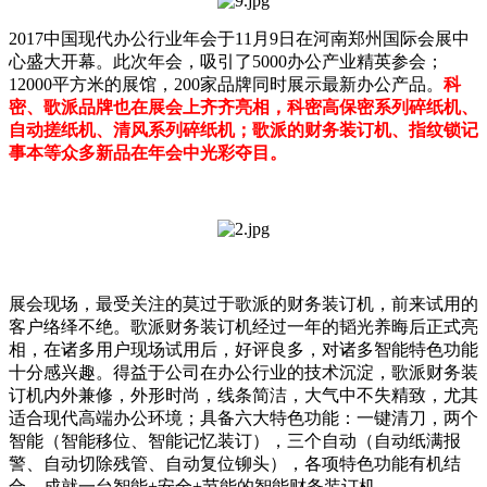
2017中国现代办公行业年会于11月9日在河南郑州国际会展中
心盛大开幕。此次年会，吸引了5000办公产业精英参会；
12000平方米的展馆，200家品牌同时展示最新办公产品。
科
密、歌派品牌也在展会上齐齐亮相，科密高保密系列碎纸机、
自动搓纸机、清风系列碎纸机；歌派的财务装订机、指纹锁记
事本等众多新品在年会中光彩夺目。
展会现场，最受关注的莫过于歌派的财务装订机，前来试用的
客户络绎不绝。歌派财务装订机经过一年的韬光养晦后正式亮
相，在诸多用户现场试用后，好评良多，对诸多智能特色功能
十分感兴趣。得益于公司在办公行业的技术沉淀，歌派财务装
订机内外兼修，外形时尚，线条简洁，大气中不失精致，尤其
适合现代高端办公环境；具备六大特色功能：一键清刀，两个
智能（智能移位、智能记忆装订），三个自动（自动纸满报
警、自动切除残管、自动复位铆头），各项特色功能有机结
合，成就一台智能+安全+节能的智能财务装订机。