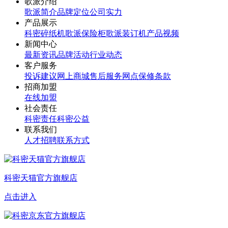
歌派介绍
歌派简介
品牌定位
公司实力
产品展示
科密碎纸机
歌派保险柜
歌派装订机
产品视频
新闻中心
最新资讯
品牌活动
行业动态
客户服务
投诉建议
网上商城
售后服务网点
保修条款
招商加盟
在线加盟
社会责任
科密责任
科密公益
联系我们
人才招聘
联系方式
科密天猫官方旗舰店
点击进入