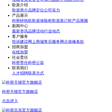
歌派介绍
歌派简介
品牌定位
公司实力
产品展示
科密碎纸机
歌派保险柜
歌派装订机
产品视频
新闻中心
最新资讯
品牌活动
行业动态
客户服务
投诉建议
网上商城
售后服务网点
保修条款
招商加盟
在线加盟
社会责任
科密责任
科密公益
联系我们
人才招聘
联系方式
科密天猫官方旗舰店
点击进入