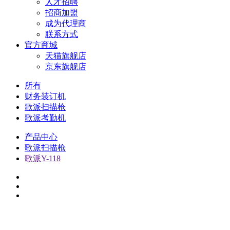
人才招聘
招商加盟
成为代理商
联系方式
官方商城
天猫旗舰店
京东旗舰店
所有
财务装订机
歌派扫描枪
歌派考勤机
产品中心
歌派扫描枪
歌派Y-118