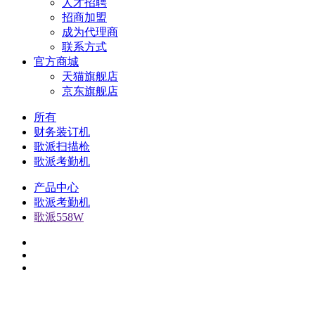
人才招聘
招商加盟
成为代理商
联系方式
官方商城
天猫旗舰店
京东旗舰店
所有
财务装订机
歌派扫描枪
歌派考勤机
产品中心
歌派考勤机
歌派558W