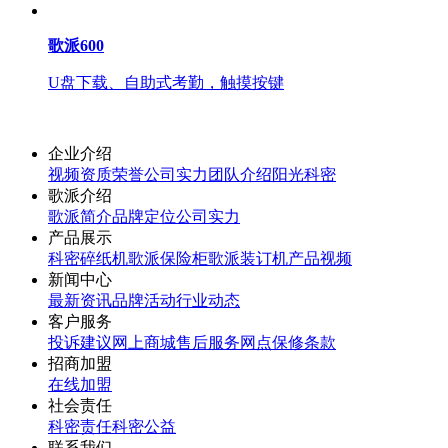
歌派600
U盘下载、自助式考勤，触摸按键
企业介绍
视频
资质荣誉
公司实力
团队介绍
阳光科密
歌派介绍
歌派简介
品牌定位
公司实力
产品展示
科密碎纸机
歌派保险柜
歌派装订机
产品视频
新闻中心
最新资讯
品牌活动
行业动态
客户服务
投诉建议
网上商城
售后服务网点
保修条款
招商加盟
在线加盟
社会责任
科密责任
科密公益
联系我们